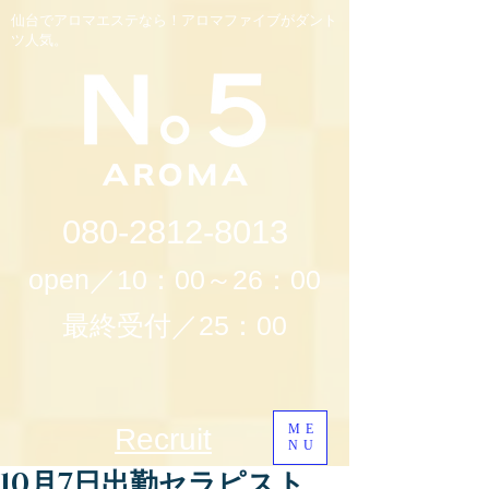
仙台でアロマエステなら！アロマファイブがダント
ツ人気。
080-2812-8013
open／10：00～26：00
最終受付／25：00
ME
Recruit
NU
10月7日出勤セラピスト