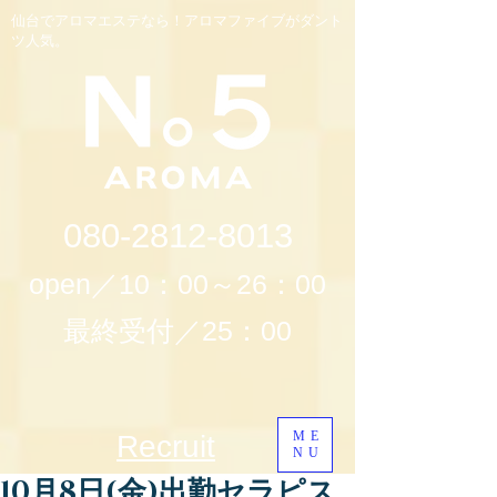
仙台でアロマエステなら！アロマファイブがダント
ツ人気。
080-2812-8013
open／10：00～26：00
最終受付／25：00
ME
Recruit
NU
10月8日(金)出勤セラピス