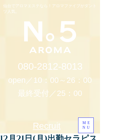
仙台でアロマエステなら！アロマファイブがダント
ツ人気。
080-2812-8013
open／10：00～26：00
最終受付／25：00
ME
Recruit
NU
12月21日(月)出勤セラピス