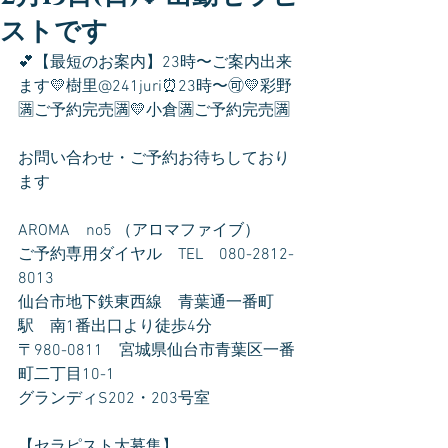
ストです
💕【最短のお案内】23時〜ご案内出来
ます💛樹里@241juri⏰23時〜🉑💛彩野
🈵ご予約完売🈵💛小倉🈵ご予約完売🈵
お問い合わせ・ご予約お待ちしており
ます
AROMA　no5 （アロマファイブ）
ご予約専用ダイヤル　TEL　080-2812-
8013
仙台市地下鉄東西線　青葉通一番町
駅　南1番出口より徒歩4分
〒980-0811　宮城県仙台市青葉区一番
町二丁目10-1
グランディS202・203号室
【セラピスト大募集】