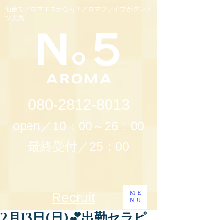
仙台でアロマエステなら！アロマファイブがダント
ツ人気。
080-2812-8013
open／10：00～26：00
最終受付／25：00
ME
Recruit
NU
2月13日(日)💕出勤セラピ