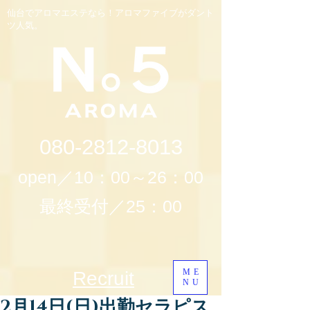
仙台でアロマエステなら！アロマファイブがダント
ツ人気。
080-2812-8013
open／10：00～26：00
最終受付／25：00
ME
Recruit
NU
2月14日(日)出勤セラピス