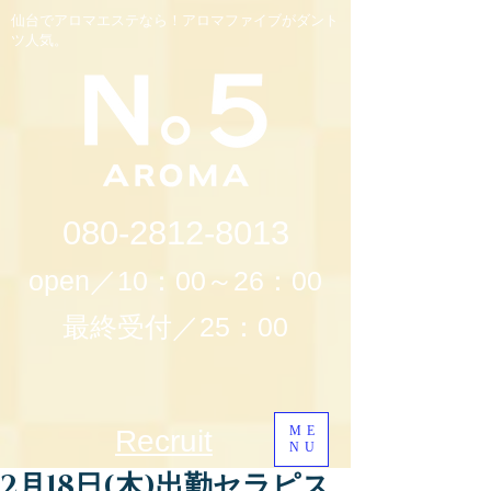
仙台でアロマエステなら！アロマファイブがダント
ツ人気。
080-2812-8013
open／10：00～26：00
最終受付／25：00
ME
Recruit
NU
2月18日(木)出勤セラピス