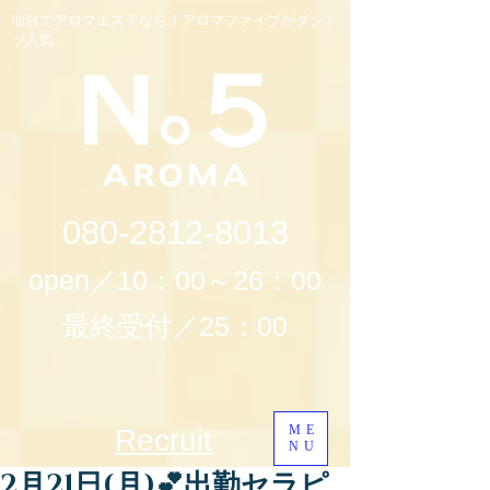
仙台でアロマエステなら！アロマファイブがダント
ツ人気。
080-2812-8013
open／10：00～26：00
最終受付／25：00
ME
Recruit
NU
2月21日(月)💕出勤セラピ