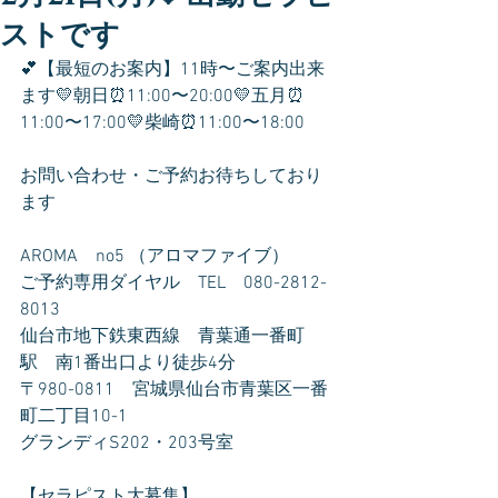
ストです
💕【最短のお案内】11時〜ご案内出来
ます💛朝日⏰11:00〜20:00💛五月⏰
11:00〜17:00💛柴崎⏰11:00〜18:00
お問い合わせ・ご予約お待ちしており
ます
AROMA　no5 （アロマファイブ）
ご予約専用ダイヤル　TEL　080-2812-
8013
仙台市地下鉄東西線　青葉通一番町
駅　南1番出口より徒歩4分
〒980-0811　宮城県仙台市青葉区一番
町二丁目10-1
グランディS202・203号室
【セラピスト大募集】