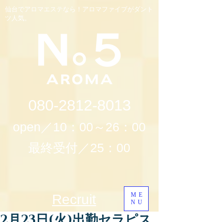
仙台でアロマエステなら！アロマファイブがダント
ツ人気。
080-2812-8013
open／10：00～26：00
最終受付／25：00
ME
Recruit
NU
2月23日(火)出勤セラピス