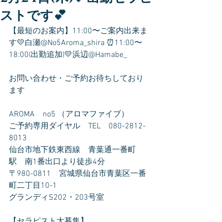
ストです💕
【最短のお案内】11:00〜ご案内出来ま
す💛白瀬@No5Aroma_shira ⏰11:00〜
18:00(出勤追加)💛浜辺@Hamabe_
お問い合わせ・ご予約お待ちしており
ます
AROMA　no5 （アロマファイブ）
ご予約専用ダイヤル　TEL　080-2812-
8013
仙台市地下鉄東西線　青葉通一番町
駅　南1番出口より徒歩4分
〒980-0811　宮城県仙台市青葉区一番
町二丁目10-1
グランディS202・203号室
【セラピスト大募集】