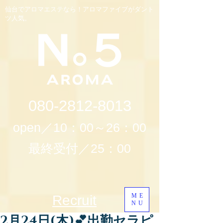
仙台でアロマエステなら！アロマファイブがダント
ツ人気。
080-2812-8013
open／10：00～26：00
最終受付／25：00
ME
Recruit
NU
2月24日(木)💕出勤セラピ