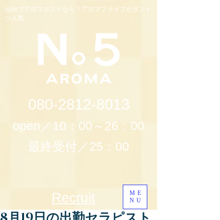
仙台でアロマエステなら！アロマファイブがダント
ツ人気。
080-2812-8013
open／10：00～26：00
最終受付／25：00
ME
Recruit
NU
8月19日の出勤セラピスト