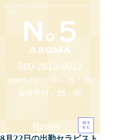
仙台でアロマエステなら！アロマファイブがダント
ツ人気。
080-2812-8013
open／10：00～26：00
最終受付／25：00
ME
Recruit
NU
8月22日の出勤セラピスト