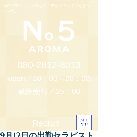
仙台でアロマエステなら！アロマファイブがダント
ツ人気。
080-2812-8013
open／10：00～26：00
最終受付／25：00
ME
Recruit
NU
9月12日の出勤セラピスト