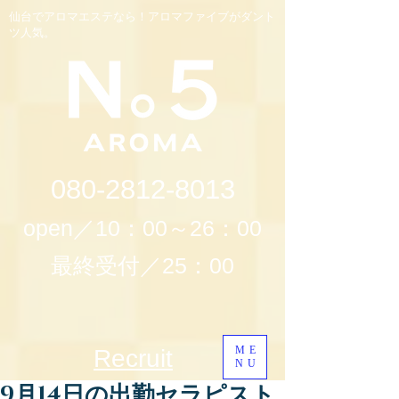
仙台でアロマエステなら！アロマファイブがダント
ツ人気。
080-2812-8013
open／10：00～26：00
最終受付／25：00
ME
Recruit
NU
9月14日の出勤セラピスト