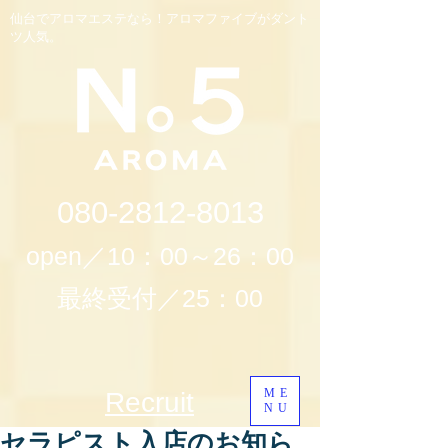
仙台でアロマエステなら！アロマファイブがダント
ツ人気。
080-2812-8013
open／10：00～26：00
最終受付／25：00
ME
Recruit
NU
セラピスト入店のお知ら