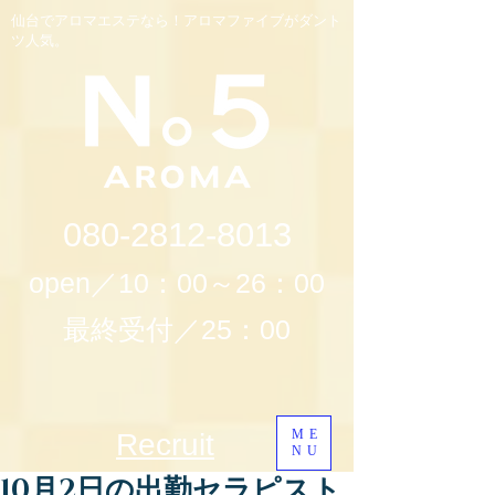
仙台でアロマエステなら！アロマファイブがダント
ツ人気。
080-2812-8013
open／10：00～26：00
最終受付／25：00
ME
Recruit
NU
10月2日の出勤セラピスト