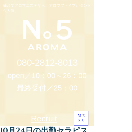
仙台でアロマエステなら！アロマファイブがダント
ツ人気。
080-2812-8013
open／10：00～26：00
最終受付／25：00
ME
Recruit
NU
10月24日の出勤セラピス