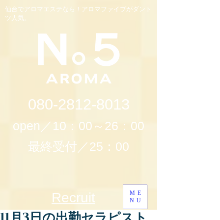
仙台でアロマエステなら！アロマファイブがダント
ツ人気。
080-2812-8013
open／10：00～26：00
最終受付／25：00
ME
Recruit
NU
11月3日の出勤セラピスト