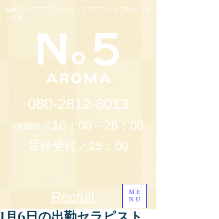
仙台でアロマエステなら！アロマファイブがダント
ツ人気。
080-2812-8013
open／10：00～26：00
最終受付／25：00
ME
Recruit
NU
1月6日の出勤セラピスト