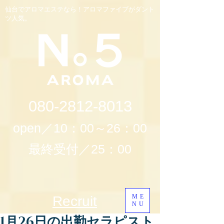
仙台でアロマエステなら！アロマファイブがダント
ツ人気。
080-2812-8013
open／10：00～26：00
最終受付／25：00
ME
Recruit
NU
1月26日の出勤セラピスト