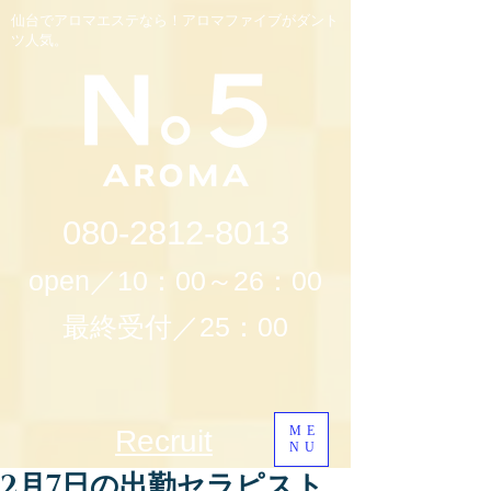
仙台でアロマエステなら！アロマファイブがダント
ツ人気。
080-2812-8013
open／10：00～26：00
最終受付／25：00
ME
Recruit
NU
2月7日の出勤セラピスト