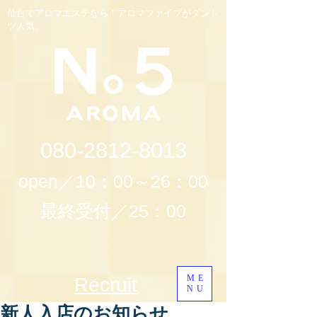
仙台でアロマエステなら！アロマファイブがダント
ツ人気。
080-2812-8013
open／10：00～26：00
最終受付／25：00
ME
Recruit
NU
新人入店のお知らせ