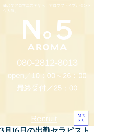
仙台でアロマエステなら！アロマファイブがダント
ツ人気。
080-2812-8013
open／10：00～26：00
最終受付／25：00
ME
Recruit
NU
3月16日の出勤セラピスト