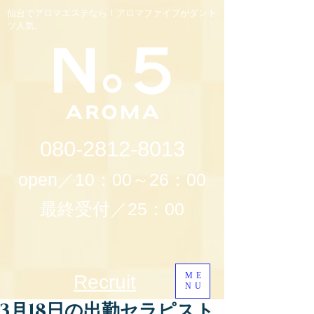
仙台でアロマエステなら！アロマファイブがダント
ツ人気。
080-2812-8013
open／10：00～26：00
最終受付／25：00
ME
Recruit
NU
3月18日の出勤セラピスト