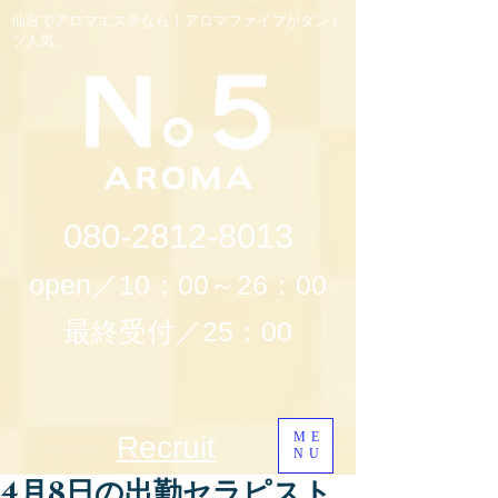
仙台でアロマエステなら！アロマファイブがダント
ツ人気。
080-2812-8013
open／10：00～26：00
最終受付／25：00
ME
Recruit
NU
4月8日の出勤セラピスト