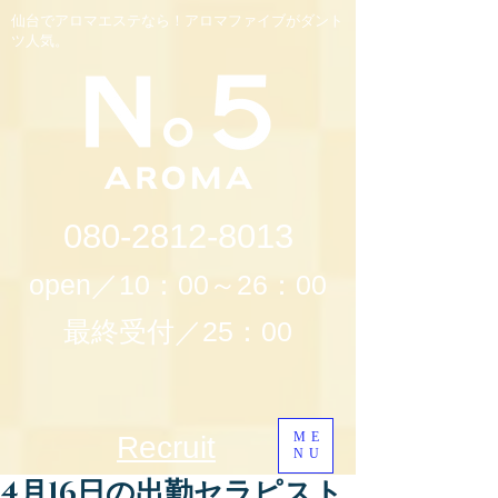
仙台でアロマエステなら！アロマファイブがダント
ツ人気。
080-2812-8013
open／10：00～26：00
最終受付／25：00
ME
Recruit
NU
4月16日の出勤セラピスト