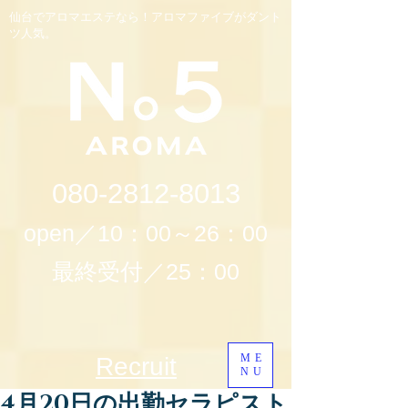
仙台でアロマエステなら！アロマファイブがダント
ツ人気。
080-2812-8013
open／10：00～26：00
最終受付／25：00
ME
Recruit
NU
4月20日の出勤セラピスト