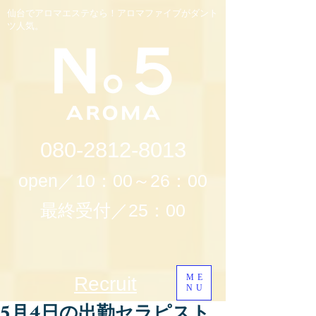
仙台でアロマエステなら！アロマファイブがダント
ツ人気。
080-2812-8013
open／10：00～26：00
最終受付／25：00
ME
Recruit
NU
5月4日の出勤セラピスト