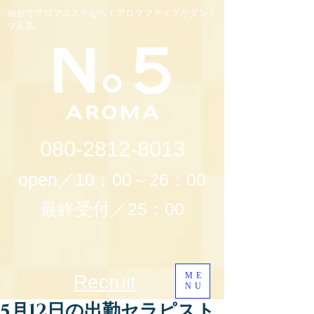
仙台でアロマエステなら！アロマファイブがダント
ツ人気。
080-2812-8013
open／10：00～26：00
最終受付／25：00
ME
Recruit
NU
5月12日の出勤セラピスト