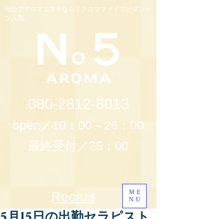
仙台でアロマエステなら！アロマファイブがダント
ツ人気。
080-2812-8013
open／10：00～26：00
最終受付／25：00
ME
Recruit
NU
5月15日の出勤セラピスト