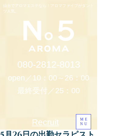
仙台でアロマエステなら！アロマファイブがダント
ツ人気。
080-2812-8013
open／10：00～26：00
最終受付／25：00
ME
Recruit
NU
5月26日の出勤セラピスト