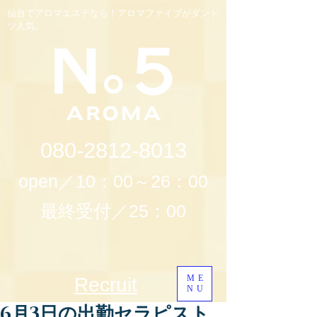
仙台でアロマエステなら！アロマファイブがダント
ツ人気。
080-2812-8013
open／10：00～26：00
最終受付／25：00
ME
Recruit
NU
6月3日の出勤セラピスト