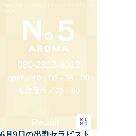
仙台でアロマエステなら！アロマファイブがダント
ツ人気。
080-2812-8013
open／10：00～26：00
最終受付／25：00
ME
Recruit
NU
6月9日の出勤セラピスト