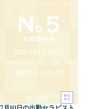
仙台でアロマエステなら！アロマファイブがダント
ツ人気。
080-2812-8013
open／10：00～26：00
最終受付／25：00
ME
Recruit
NU
7月10日の出勤セラピスト