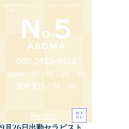
仙台でアロマエステなら！アロマファイブがダント
ツ人気。
080-2812-8013
open／10：00～26：00
最終受付／25：00
ME
Recruit
NU
9月26日出勤セラピスト