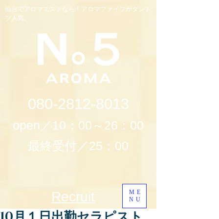
仙台でアロマエステなら！アロマファイブがダント
ツ人気。
080-2812-8013
open／10：00～26：00
最終受付／25：00
ME
Recruit
NU
10月１日出勤セラピスト