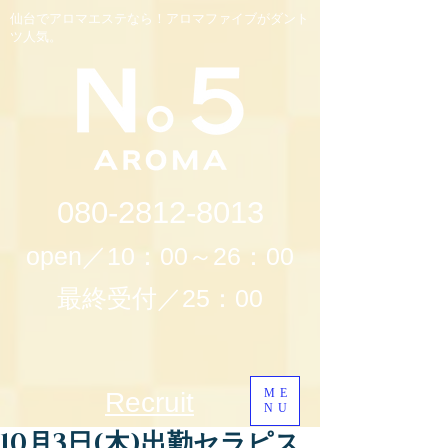
仙台でアロマエステなら！アロマファイブがダント
ツ人気。
080-2812-8013
open／10：00～26：00
最終受付／25：00
ME
Recruit
NU
10月3日(木)出勤セラピス