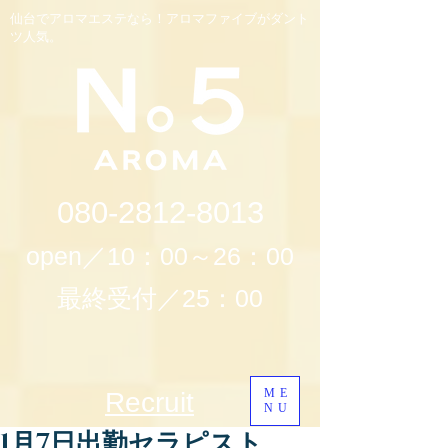
仙台でアロマエステなら！アロマファイブがダント
ツ人気。
080-2812-8013
open／10：00～26：00
最終受付／25：00
ME
Recruit
NU
1月7日出勤セラピスト