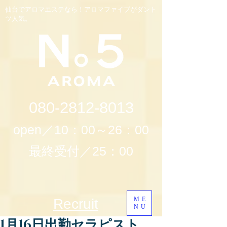
仙台でアロマエステなら！アロマファイブがダント
ツ人気。
080-2812-8013
open／10：00～26：00
最終受付／25：00
ME
Recruit
NU
1月16日出勤セラピスト