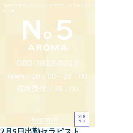
仙台でアロマエステなら！アロマファイブがダント
ツ人気。
080-2812-8013
open／10：00～26：00
最終受付／25：00
ME
Recruit
NU
2月5日出勤セラピスト