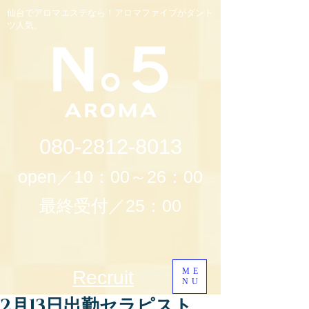
仙台でアロマエステなら！アロマファイブがダント
ツ人気。
080-2812-8013
open／10：00～26：00
最終受付／25：00
ME
Recruit
NU
2月13日出勤セラピスト