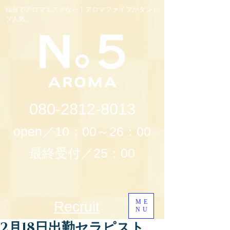
仙台でアロマエステなら！アロマファイブがダント
ツ人気。
080-2812-8013
open／10：00～26：00
最終受付／25：00
ME
Recruit
NU
2月18日出勤セラピスト