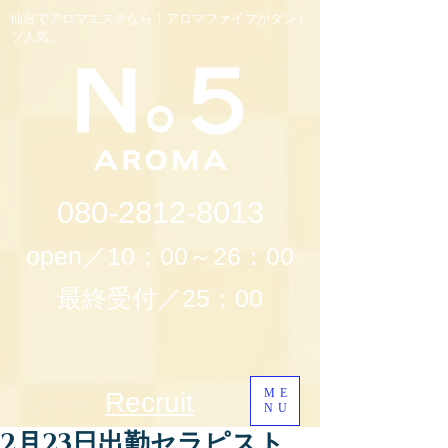
仙台でアロマエステなら！アロマファイブがダント
ツ人気。
080-2812-8013
open／10：00～26：00
最終受付／25：00
ME
Recruit
NU
2月23日出勤セラピスト