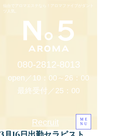
仙台でアロマエステなら！アロマファイブがダント
ツ人気。
080-2812-8013
open／10：00～26：00
最終受付／25：00
ME
Recruit
NU
3月16日出勤セラピスト