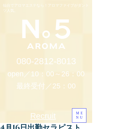
仙台でアロマエステなら！アロマファイブがダント
ツ人気。
080-2812-8013
open／10：00～26：00
最終受付／25：00
ME
Recruit
NU
4月16日出勤セラピスト