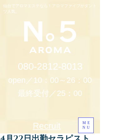
仙台でアロマエステなら！アロマファイブがダント
ツ人気。
080-2812-8013
open／10：00～26：00
最終受付／25：00
ME
Recruit
NU
4月22日出勤セラピスト