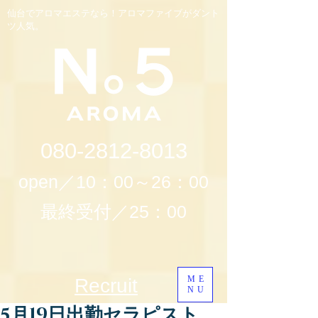
仙台でアロマエステなら！アロマファイブがダント
ツ人気。
080-2812-8013
open／10：00～26：00
最終受付／25：00
ME
Recruit
NU
5月19日出勤セラピスト