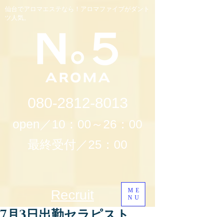
仙台でアロマエステなら！アロマファイブがダント
ツ人気。
080-2812-8013
open／10：00～26：00
最終受付／25：00
ME
Recruit
NU
7月3日出勤セラピスト