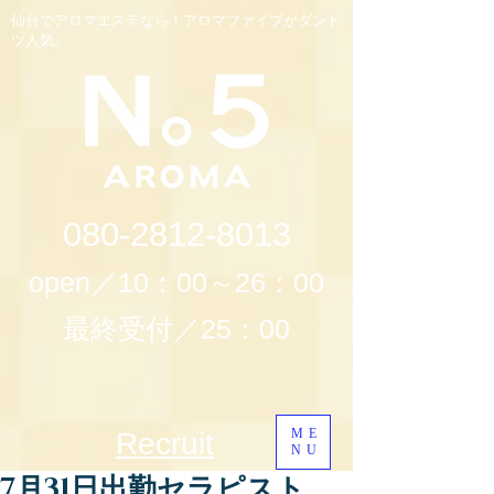
仙台でアロマエステなら！アロマファイブがダント
ツ人気。
080-2812-8013
open／10：00～26：00
最終受付／25：00
ME
Recruit
NU
7月31日出勤セラピスト