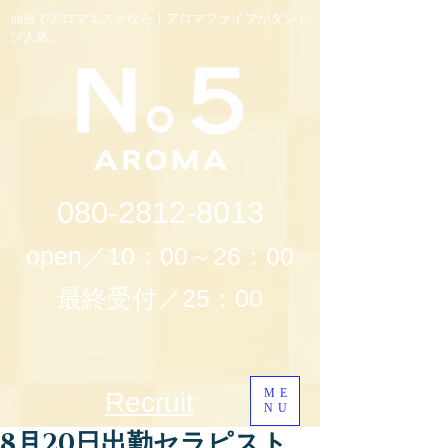
仙台でアロマエステなら！アロマファイブがダント
ツ人気。
080-2812-8013
open／10：00～26：00
最終受付／25：00
ME
Recruit
NU
8月20日出勤セラピスト