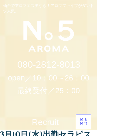
仙台でアロマエステなら！アロマファイブがダント
ツ人気。
080-2812-8013
open／10：00～26：00
最終受付／25：00
ME
Recruit
NU
3月10日(水)出勤セラピス